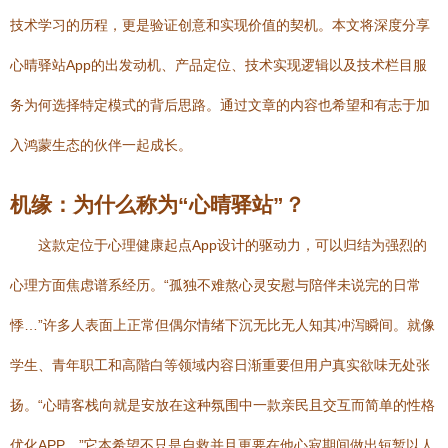
技术学习的历程，更是验证创意和实现价值的契机。本文将深度分享
心晴驿站App的出发动机、产品定位、技术实现逻辑以及技术栏目服
务为何选择特定模式的背后思路。通过文章的内容也希望和有志于加
入鸿蒙生态的伙伴一起成长。
机缘：为什么称为“心晴驿站”？
这款定位于心理健康起点App设计的驱动力，可以归结为强烈的
心理方面焦虑谱系经历。“孤独不难熬心灵安慰与陪伴未说完的日常
悸…”许多人表面上正常但偶尔情绪下沉无比无人知其冲泻瞬间。就像
学生、青年职工和高階白等领域内容日渐重要但用户真实欲味无处张
扬。“心晴客栈向就是安放在这种氛围中一款亲民且交互而简单的性格
优化APP…”它本希望不只是自救并且更要在他心寂期间做出短暂以人